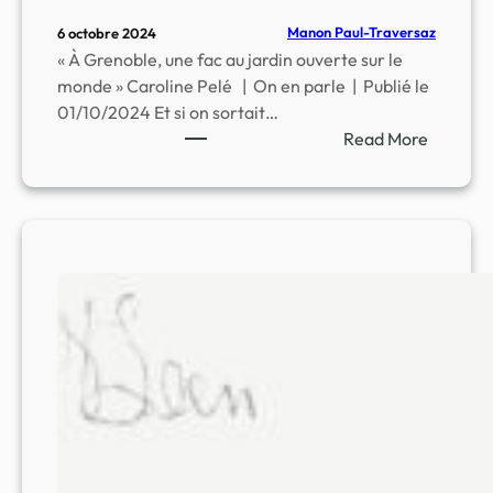
Manon Paul-Traversaz
6 octobre 2024
« À Grenoble, une fac au jardin ouverte sur le
monde » Caroline Pelé | On en parle | Publié le
01/10/2024 Et si on sortait…
Read More
:
P
l
a
n
t
e
s
e
t
S
a
n