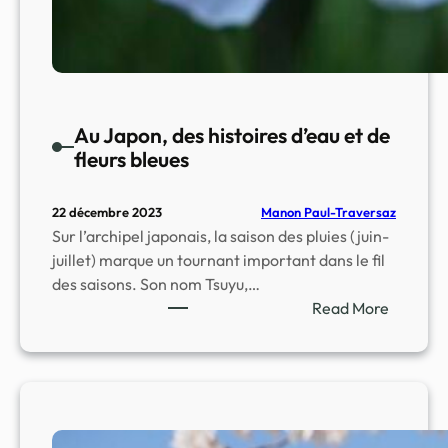
r
o
u
g
e
Au Japon, des histoires d’eau et de
o
fleurs bleues
y
a
Manon Paul-Traversaz
22 décembre 2023
n
Sur l’archipel japonais, la saison des pluies (juin-
t
juillet) marque un tournant important dans le fil
e
des saisons. Son nom Tsuyu,…
t
Read More
s
:
e
A
s
u
c
J
h
a
r