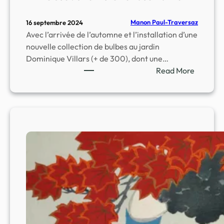
Manon Paul-Traversaz
16 septembre 2024
Avec l’arrivée de l’automne et l’installation d’une
nouvelle collection de bulbes au jardin
Dominique Villars (+ de 300), dont une…
Read More
:
L
a
T
u
l
i
p
o
m
a
n