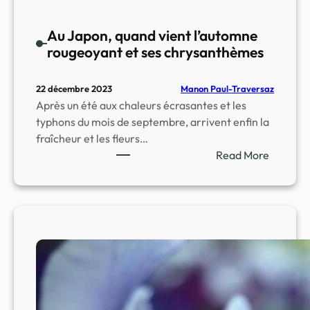
s
e
Au Japon, quand vient l’automne
:
rougeoyant et ses chrysanthèmes
u
n
Manon Paul-Traversaz
22 décembre 2023
e
Après un été aux chaleurs écrasantes et les
h
typhons du mois de septembre, arrivent enfin la
i
fraîcheur et les fleurs…
s
Read More
t
:
o
A
i
u
r
J
e
a
f
p
a
o
s
n
c
,
i