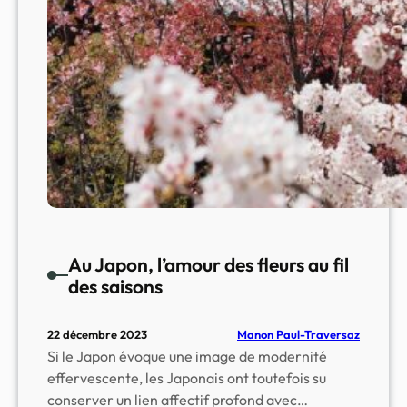
a
u
e
t
d
e
f
l
e
u
r
s
Au Japon, l’amour des fleurs au fil
b
des saisons
l
e
Manon Paul-Traversaz
22 décembre 2023
u
Si le Japon évoque une image de modernité
e
effervescente, les Japonais ont toutefois su
s
conserver un lien affectif profond avec…