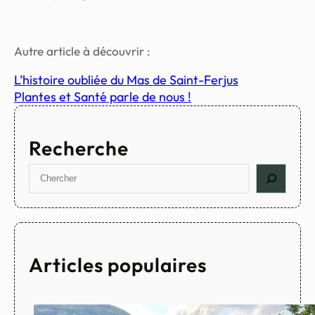
Autre article à découvrir :
L’histoire oubliée du Mas de Saint-Ferjus
Plantes et Santé parle de nous !
Recherche
S
e
a
r
c
h
Articles populaires