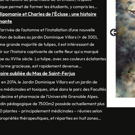
ique permet de former les étudiants, y compris les…
lipomanie et Charles de l’Écluse : une histoire
inante
’arrivée de l’automne et l’installation d’une nouvelle
tion de bulbes au jardin Dominique Villars (+ de 300),
ne grande majorité de tulipes, il est intéressant de
r sur l’histoire captivante de cette fleur qui a marqué
pe au XVIIe siècle. La tulipe, avec ses couleurs éclatantes
 forme gracieuse, est rapidement devenue…
toire oubliée du Mas de Saint-Ferjus
en 2014, le Jardin Dominique Villars est un jardin de
s médicinales et toxiques, situé dans le parc des Facultés
decine et pharmacie de l’Université Grenoble Alpes.
rdin pédagogique de 7500m2 possède actuellement plus
0 plantes – principalement médicinales – réunies selon
 propriétés thérapeutiques, et réparties en huit zones…