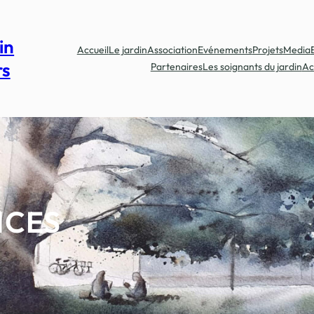
in
Accueil
Le jardin
Association
Evénements
Projets
Media
rs
Partenaires
Les soignants du jardin
Ac
NCES