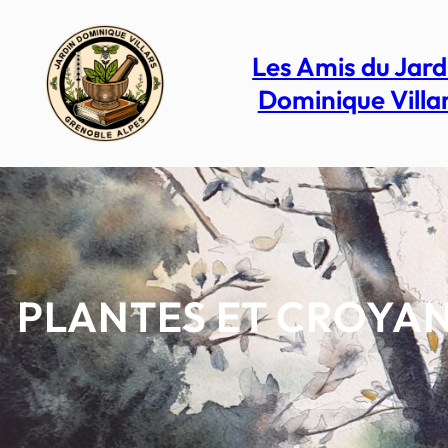
Aller
au
contenu
Les Amis du Jard
Dominique Villa
PLANTES ET CROYA