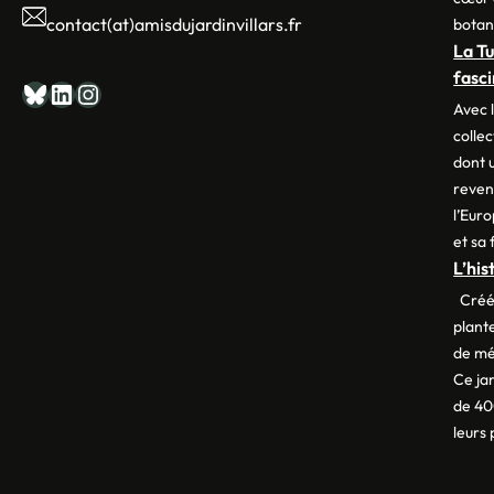
contact(at)amisdujardinvillars.fr
botan
La Tu
fasc
Bluesky
LinkedIn
Instagram
Avec l
collec
dont u
reveni
l’Euro
et sa
L’his
Créé 
plante
de mé
Ce ja
de 40
leurs