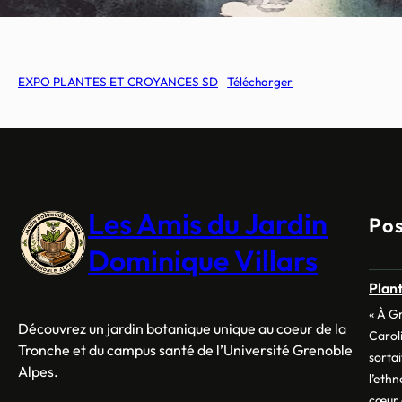
EXPO PLANTES ET CROYANCES SD
Télécharger
Les Amis du Jardin
Pos
Dominique Villars
Plant
« À G
Découvrez un jardin botanique unique au coeur de la
Carol
Tronche et du campus santé de l’Université Grenoble
sortai
Alpes.
l’eth
cœur 